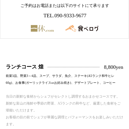
ご予約はお電話または以下のサイトにて承ります
TEL.090-9333-9677
ランチコース 煌
8,800yen
前菜3品、野菜3～4品、スープ、サラダ、魚介、ステーキ(A5ランク和牛ヒレ
60g)、お食事(ガーリックライスorお好み焼き)、デザートプレート、コーヒー
当日の新鮮な食材からシェフがセレクトし調理するおまかせコースです。
新鮮な富山の海鮮や季節の野菜、A5ランクの和牛など、厳選した食材をご
堪能いただけます。
お客様の目の前でシェフが華麗な調理とパフォーマンスをお楽しみいただけ
ます。